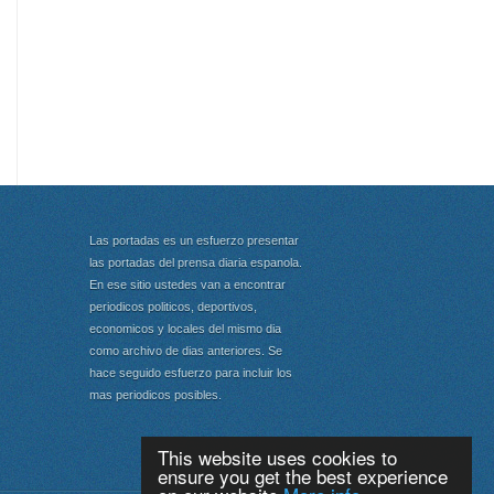
Las portadas es un esfuerzo presentar
las portadas del prensa diaria espanola.
En ese sitio ustedes van a encontrar
periodicos politicos, deportivos,
economicos y locales del mismo dia
como archivo de dias anteriores. Se
hace seguido esfuerzo para incluir los
mas periodicos posibles.
This website uses cookies to
ensure you get the best experience