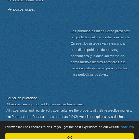
Periódicos locales
Las portadas es un esfuerzo presentar
las portadas del prensa diaria espanola.
En ese sitio ustedes van a encontrar
periodicos politicos, deportivos,
economicos y locales del mismo dia
como archivo de dias anteriores. Se
hace seguido esfuerzo para incluir los
mas periodicos posibles.
Política de privacidad
All images are copyrighted to their respective owners.
All trademarks and registered trademarks are the property of their respective owners.
LasPortadas.es - Portada
las portadas 0.902s
website templates
by
styleshout
This website uses cookies to ensure you get the best experience on our website
More info
Portada
|
Top
OK