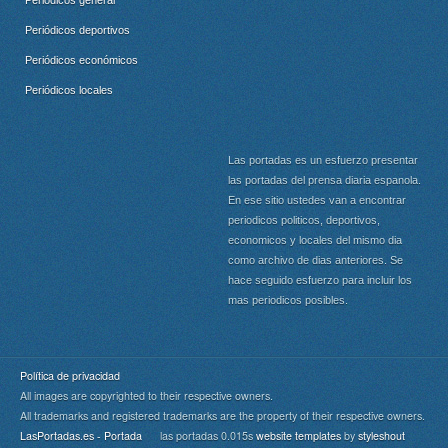
Periódicos deportivos
Periódicos económicos
Periódicos locales
Las portadas es un esfuerzo presentar
las portadas del prensa diaria espanola.
En ese sitio ustedes van a encontrar
periodicos politicos, deportivos,
economicos y locales del mismo dia
como archivo de dias anteriores. Se
hace seguido esfuerzo para incluir los
mas periodicos posibles.
Política de privacidad
All images are copyrighted to their respective owners.
All trademarks and registered trademarks are the property of their respective owners.
LasPortadas.es - Portada
las portadas 0.015s
website templates
by
styleshout