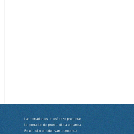
Las portadas es un esfuerzo presentar
las portadas del prensa diaria espanola.
En ese sitio ustedes van a encontrar