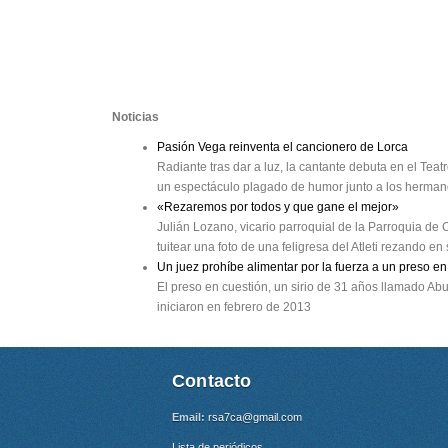
Noticias
Pasión Vega reinventa el cancionero de Lorca
Radiante tras dar a luz, la cantante debuta en el Tea
un espectáculo plagado de humor junto a los herman
«Rezaremos por todos y que gane el mejor»
Julián Lozano, vicario parroquial de la Parroquia de 
tuitear una foto de una feligresa del Atleti rezando en
Un juez prohíbe alimentar por la fuerza a un preso
El preso en cuestión, un sirio de 31 años llamado Ab
iniciaron en febrero de 2013
Contacto
Email:
rsa7ca@gmail.com
Lista de periódicos