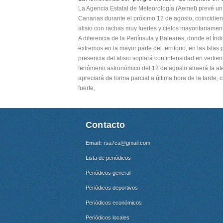
La Agencia Estatal de Meteorología (Aemet) prevé un 
Canarias durante el próximo 12 de agosto, coincidiendo
alisio con rachas muy fuertes y cielos mayoritariamen
A diferencia de la Península y Baleares, donde el Índ
extremos en la mayor parte del territorio, en las Is
presencia del alisio soplará con intensidad en vertien
fenómeno astronómico del 12 de agosto atraerá la aten
apreciará de forma parcial a última hora de la tarde, 
fuerte,
Contacto
Email:
rsa7ca@gmail.com
Lista de periódicos
Periódicos general
Periódicos deportivos
Periódicos económicos
Periódicos locales