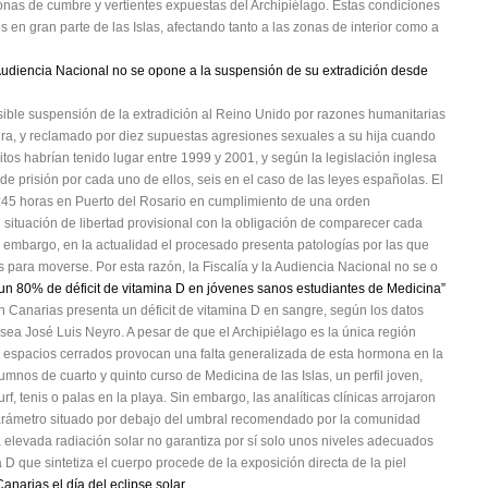
onas de cumbre y vertientes expuestas del Archipiélago. Estas condiciones
 en gran parte de las Islas, afectando tanto a las zonas de interior como a
Audiencia Nacional no se opone a la suspensión de su extradición desde
sible suspensión de la extradición al Reino Unido por razones humanitarias
ra, y reclamado por diez supuestas agresiones sexuales a su hija cuando
tos habrían tenido lugar entre 1999 y 2001, y según la legislación inglesa
e prisión por cada uno de ellos, seis en el caso de las leyes españolas. El
8:45 horas en Puerto del Rosario en cumplimiento de una orden
 situación de libertad provisional con la obligación de comparecer cada
n embargo, en la actualidad el procesado presenta patologías por las que
 para moverse. Por esta razón, la Fiscalía y la Audiencia Nacional no se o
n 80% de déficit de vitamina D en jóvenes sanos estudiantes de Medicina”
 Canarias presenta un déficit de vitamina D en sangre, según los datos
sea José Luis Neyro. A pesar de que el Archipiélago es la única región
n espacios cerrados provocan una falta generalizada de esta hormona en la
mnos de cuarto y quinto curso de Medicina de las Islas, un perfil joven,
urf, tenis o palas en la playa. Sin embargo, las analíticas clínicas arrojaron
parámetro situado por debajo del umbral recomendado por la comunidad
 elevada radiación solar no garantiza por sí solo unos niveles adecuados
 D que sintetiza el cuerpo procede de la exposición directa de la piel
anarias el día del eclipse solar