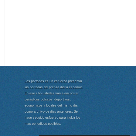
Las portadas es un esfuerzo presentar
las portadas del prensa diaria espanola.
En ese sitio ustedes van a encontrar
periodicos politicos, deportivos,
economicos y locales del mismo dia
como archivo de dias anteriores. Se
hace seguido esfuerzo para incluir los
mas periodicos posibles.