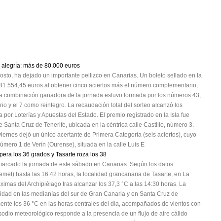
 alegría: más de 80.000 euros
gosto, ha dejado un importante pellizco en Canarias. Un boleto sellado en la
 81.554,45 euros al obtener cinco aciertos más el número complementario,
La combinación ganadora de la jornada estuvo formada por los números 43,
o y el 7 como reintegro. La recaudación total del sorteo alcanzó los
a por Loterías y Apuestas del Estado. El premio registrado en la Isla fue
 Santa Cruz de Tenerife, ubicada en la céntrica calle Castillo, número 3.
iernes dejó un único acertante de Primera Categoría (seis aciertos), cuyo
número 1 de Verín (Ourense), situada en la calle Luis E
pera los 36 grados y Tasarte roza los 38
n marcado la jornada de este sábado en Canarias. Según los datos
emet) hasta las 16:42 horas, la localidad grancanaria de Tasarte, en La
mas del Archipiélago tras alcanzar los 37,3 °C a las 14:30 horas. La
sidad en las medianías del sur de Gran Canaria y en Santa Cruz de
nte los 36 °C en las horas centrales del día, acompañados de vientos con
sodio meteorológico responde a la presencia de un flujo de aire cálido