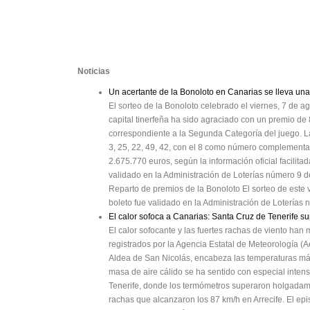
Noticias
Un acertante de la Bonoloto en Canarias se lleva una
El sorteo de la Bonoloto celebrado el viernes, 7 de a
capital tinerfeña ha sido agraciado con un premio de
correspondiente a la Segunda Categoría del juego. 
3, 25, 22, 49, 42, con el 8 como número complementari
2.675.770 euros, según la información oficial facilitad
validado en la Administración de Loterías número 9 de
Reparto de premios de la Bonoloto El sorteo de este v
boleto fue validado en la Administración de Loterías 
El calor sofoca a Canarias: Santa Cruz de Tenerife su
El calor sofocante y las fuertes rachas de viento ha
registrados por la Agencia Estatal de Meteorología (A
Aldea de San Nicolás, encabeza las temperaturas máxi
masa de aire cálido se ha sentido con especial inten
Tenerife, donde los termómetros superaron holgadame
rachas que alcanzaron los 87 km/h en Arrecife. El epi