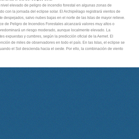
nivel elevado de peligro de incendio forestal en algunas zonas de
 con la jornada del eclipse solar. El Archipiélago registrará vientos de
te despejados, salvo nubes bajas en el norte de las Islas de mayor relieve.
ice de Peligro de Incendios Forestales alcanzará valores muy altos o
las predominará un riesgo moderado, aunque localmente elevado. La
tes expuestas y cumbres, según la predicción oficial de la Aemet. El
ción de miles de observadores en todo el país. En las Islas, el eclipse se
cuando el Sol descienda hacia el oeste. Por ello, la combinación de viento