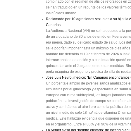
combinado con el régimen de alisios reforzados en z
se han traducido en un repunte de los valores térmicos
los núcleos urbano
Reclamado por 10 agresiones sexuales a su hija: la 
Canarias
La Audiencia Nacional (AN) no se ha opuesto a la po
de un ciudadano de 80 años detenido en Fuerteventu
era menor, dado su delicado estado de salud. Los deli
se le podrían imponer hasta un máximo de diez años d
hombre fue detenido el 19 de febrero de 2026 a las 
internacional de detención y a continuación quedó en
quince días ante el Juzgado, entre otras medidas. Si
porta máquina de oxígeno y precisa de silla de ruedas
José Luis Neyro, médico: “En Canarias encontramos u
Un porcentaje amplio de jóvenes sanos analizados en
expuestos por el ginecólogo y especialista en salud ó
europea con clima subtropical, las largas jornadas e
población. La investigación de campo se centró en alu
activo y con hábitos al aire libre como la práctica de s
un nivel medio de solo 18 ng/mL de vitamina D, un 
médica. Este hallazgo evidencia que disponer de una
en el organismo. Entre el 80% y el 90% de la vitamina
La Aemet avisa del “peligro elevado” de incendio en C