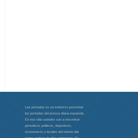
Las portadas es un esfuerzo presentar
las portadas del prensa diaria espanola.
En ese sitio ustedes van a encontrar
periodicos politicos, deportivos,
economicos y locales del mismo dia