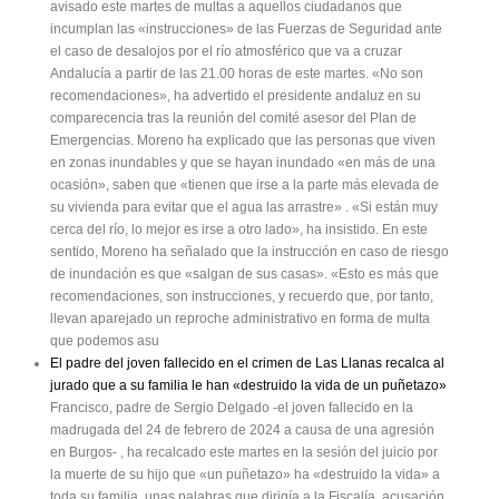
avisado este martes de multas a aquellos ciudadanos que
incumplan las «instrucciones» de las Fuerzas de Seguridad ante
el caso de desalojos por el río atmosférico que va a cruzar
Andalucía a partir de las 21.00 horas de este martes. «No son
recomendaciones», ha advertido el presidente andaluz en su
comparecencia tras la reunión del comité asesor del Plan de
Emergencias. Moreno ha explicado que las personas que viven
en zonas inundables y que se hayan inundado «en más de una
ocasión», saben que «tienen que irse a la parte más elevada de
su vivienda para evitar que el agua las arrastre» . «Si están muy
cerca del río, lo mejor es irse a otro lado», ha insistido. En este
sentido, Moreno ha señalado que la instrucción en caso de riesgo
de inundación es que «salgan de sus casas». «Esto es más que
recomendaciones, son instrucciones, y recuerdo que, por tanto,
llevan aparejado un reproche administrativo en forma de multa
que podemos asu
El padre del joven fallecido en el crimen de Las Llanas recalca al
jurado que a su familia le han «destruido la vida de un puñetazo»
Francisco, padre de Sergio Delgado -el joven fallecido en la
madrugada del 24 de febrero de 2024 a causa de una agresión
en Burgos- , ha recalcado este martes en la sesión del juicio por
la muerte de su hijo que «un puñetazo» ha «destruido la vida» a
toda su familia, unas palabras que dirigía a la Fiscalía, acusación