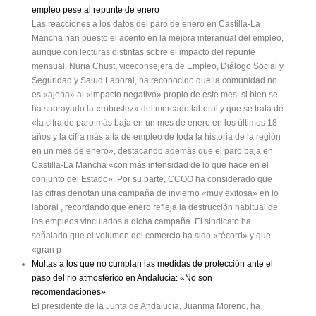
empleo pese al repunte de enero
Las reacciones a los datos del paro de enero en Castilla-La
Mancha han puesto el acento en la mejora interanual del empleo,
aunque con lecturas distintas sobre el impacto del repunte
mensual. Nuria Chust, viceconsejera de Empleo, Diálogo Social y
Seguridad y Salud Laboral, ha reconocido que la comunidad no
es «ajena» al «impacto negativo» propio de este mes, si bien se
ha subrayado la «robustez» del mercado laboral y que se trata de
«la cifra de paro más baja en un mes de enero en los últimos 18
años y la cifra más alta de empleo de toda la historia de la región
en un mes de enero», destacando además que el paro baja en
Castilla-La Mancha «con más intensidad de lo que hace en el
conjunto del Estado». Por su parte, CCOO ha considerado que
las cifras denotan una campaña de invierno «muy exitosa» en lo
laboral , recordando que enero refleja la destrucción habitual de
los empleos vinculados a dicha campaña. El sindicato ha
señalado que el volumen del comercio ha sido «récord» y que
«gran p
Multas a los que no cumplan las medidas de protección ante el
paso del río atmosférico en Andalucía: «No son
recomendaciones»
El presidente de la Junta de Andalucía, Juanma Moreno, ha