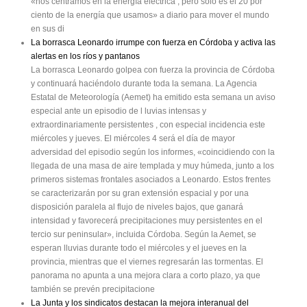
«nos centramos en la energía eléctrica , pero sólo es el 20 por
ciento de la energía que usamos» a diario para mover el mundo
en sus di
La borrasca Leonardo irrumpe con fuerza en Córdoba y activa las
alertas en los ríos y pantanos
La borrasca Leonardo golpea con fuerza la provincia de Córdoba
y continuará haciéndolo durante toda la semana. La Agencia
Estatal de Meteorología (Aemet) ha emitido esta semana un aviso
especial ante un episodio de l luvias intensas y
extraordinariamente persistentes , con especial incidencia este
miércoles y jueves. El miércoles 4 será el día de mayor
adversidad del episodio según los informes, «coincidiendo con la
llegada de una masa de aire templada y muy húmeda, junto a los
primeros sistemas frontales asociados a Leonardo. Estos frentes
se caracterizarán por su gran extensión espacial y por una
disposición paralela al flujo de niveles bajos, que ganará
intensidad y favorecerá precipitaciones muy persistentes en el
tercio sur peninsular», incluida Córdoba. Según la Aemet, se
esperan lluvias durante todo el miércoles y el jueves en la
provincia, mientras que el viernes regresarán las tormentas. El
panorama no apunta a una mejora clara a corto plazo, ya que
también se prevén precipitacione
La Junta y los sindicatos destacan la mejora interanual del