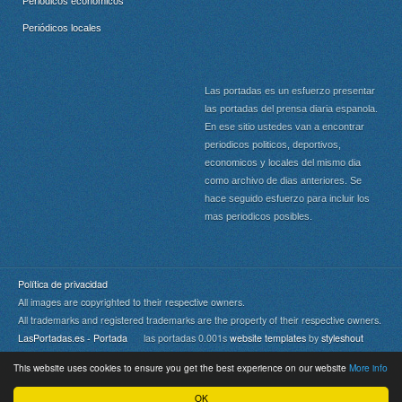
Periódicos económicos
Periódicos locales
Las portadas es un esfuerzo presentar
las portadas del prensa diaria espanola.
En ese sitio ustedes van a encontrar
periodicos politicos, deportivos,
economicos y locales del mismo dia
como archivo de dias anteriores. Se
hace seguido esfuerzo para incluir los
mas periodicos posibles.
Política de privacidad
All images are copyrighted to their respective owners.
All trademarks and registered trademarks are the property of their respective owners.
LasPortadas.es - Portada
las portadas 0.001s
website templates
by
styleshout
This website uses cookies to ensure you get the best experience on our website
More info
Portada
|
Top
OK