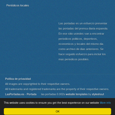
Periódicos locales
Las portadas es un esfuerzo presentar
las portadas del prensa diaria espanola.
En ese sitio ustedes van a encontrar
periodicos politicos, deportivos,
economicos y locales del mismo dia
como archivo de dias anteriores. Se
hace seguido esfuerzo para incluir los
mas periodicos posibles.
Política de privacidad
All images are copyrighted to their respective owners.
All trademarks and registered trademarks are the property of their respective owners.
LasPortadas.es - Portada
las portadas 0.002s
website templates
by
styleshout
This website uses cookies to ensure you get the best experience on our website
More info
Portada
|
Top
OK