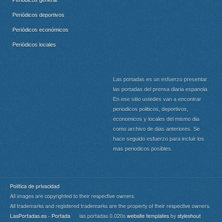
Periódicos general
Periódicos deportivos
Periódicos económicos
Periódicos locales
Las portadas es un esfuerzo presentar
las portadas del prensa diaria espanola.
En ese sitio ustedes van a encontrar
periodicos politicos, deportivos,
economicos y locales del mismo dia
como archivo de dias anteriores. Se
hace seguido esfuerzo para incluir los
mas periodicos posibles.
Política de privacidad
All images are copyrighted to their respective owners.
All trademarks and registered trademarks are the property of their respective owners.
LasPortadas.es - Portada
las portadas 0.020s
website templates
by
styleshout