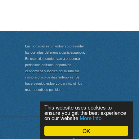
Las portadas es un esfuerzo presentar
las portadas del prensa diaria espanola.
En ese sitio ustedes van a encontrar
periodicos politicos, deportivos,
economicos y locales del mismo dia
como archivo de dias anteriores. Se
hace seguido esfuerzo para incluir los
mas periodicos posibles.
This website uses cookies to
ensure you get the best experience
on our website
More info
Portada
|
Top
OK