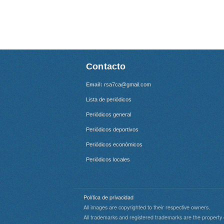
Contacto
Email:
rsa7ca@gmail.com
Lista de periódicos
Periódicos general
Periódicos deportivos
Periódicos económicos
Periódicos locales
Política de privacidad
All images are copyrighted to their respective owners.
All trademarks and registered trademarks are the property 