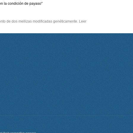
n la condición de payaso"
iento de dos mellizas modificadas genéticamente. Leer
of their respective owners.