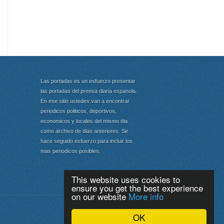
Las portadas es un esfuerzo presentar
las portadas del prensa diaria espanola.
En ese sitio ustedes van a encontrar
periodicos politicos, deportivos,
economicos y locales del mismo dia
como archivo de dias anteriores. Se
hace seguido esfuerzo para incluir los
mas periodicos posibles.
This website uses cookies to
ensure you get the best experience
on our website
More info
Portada
|
Top
OK