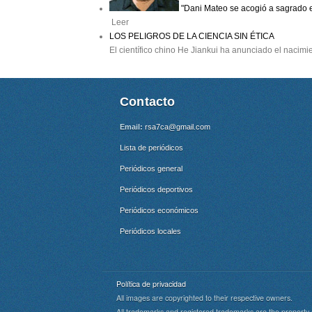
"Dani Mateo se acogió a sagrado e
Leer
LOS PELIGROS DE LA CIENCIA SIN ÉTICA
El científico chino He Jiankui ha anunciado el nacim
Contacto
Email:
rsa7ca@gmail.com
Lista de periódicos
Periódicos general
Periódicos deportivos
Periódicos económicos
Periódicos locales
Política de privacidad
All images are copyrighted to their respective owners.
All trademarks and registered trademarks are the property 