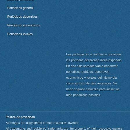
Periódicos general
Periódicos deportivos
Periódicos económicos
Periódicos locales
Las portadas es un esfuerzo presentar
las portadas del prensa diaria espanola.
En ese sitio ustedes van a encontrar
periodicos politicos, deportivos,
economicos y locales del mismo dia
como archivo de dias anteriores. Se
hace seguido esfuerzo para incluir los
mas periodicos posibles.
Política de privacidad
All images are copyrighted to their respective owners.
All trademarks and registered trademarks are the property of their respective owners.