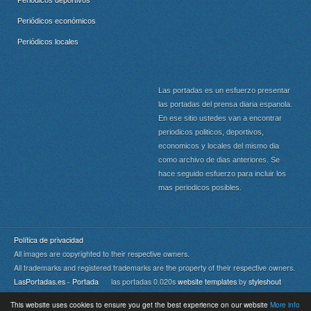
Periódicos económicos
Periódicos locales
Las portadas es un esfuerzo presentar
las portadas del prensa diaria espanola.
En ese sitio ustedes van a encontrar
periodicos politicos, deportivos,
economicos y locales del mismo dia
como archivo de dias anteriores. Se
hace seguido esfuerzo para incluir los
mas periodicos posibles.
Política de privacidad
All images are copyrighted to their respective owners.
All trademarks and registered trademarks are the property of their respective owners.
LasPortadas.es - Portada
las portadas 0.020s
website templates
by
styleshout
This website uses cookies to ensure you get the best experience on our website
More info