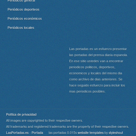
Periódicos general
Periódicos deportivos
Periódicos económicos
Periódicos locales
Las portadas es un esfuerzo presentar
las portadas del prensa diaria espanola.
En ese sitio ustedes van a encontrar
periodicos politicos, deportivos,
economicos y locales del mismo dia
como archivo de dias anteriores. Se
hace seguido esfuerzo para incluir los
mas periodicos posibles.
Política de privacidad
All images are copyrighted to their respective owners.
All trademarks and registered trademarks are the property of their respective owners.
LasPortadas.es - Portada
las portadas 0.015s
website templates
by
styleshout