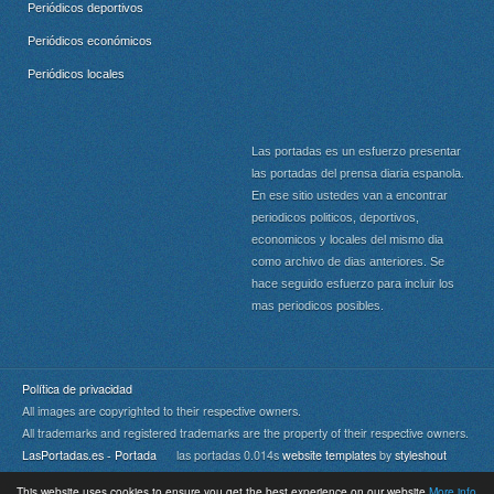
Periódicos deportivos
Periódicos económicos
Periódicos locales
Las portadas es un esfuerzo presentar
las portadas del prensa diaria espanola.
En ese sitio ustedes van a encontrar
periodicos politicos, deportivos,
economicos y locales del mismo dia
como archivo de dias anteriores. Se
hace seguido esfuerzo para incluir los
mas periodicos posibles.
Política de privacidad
All images are copyrighted to their respective owners.
All trademarks and registered trademarks are the property of their respective owners.
LasPortadas.es - Portada
las portadas 0.014s
website templates
by
styleshout
This website uses cookies to ensure you get the best experience on our website
More info