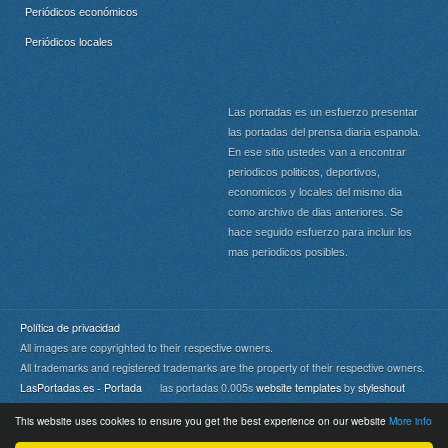
Periódicos económicos
Periódicos locales
Las portadas es un esfuerzo presentar
las portadas del prensa diaria espanola.
En ese sitio ustedes van a encontrar
periodicos politicos, deportivos,
economicos y locales del mismo dia
como archivo de dias anteriores. Se
hace seguido esfuerzo para incluir los
mas periodicos posibles.
Política de privacidad
All images are copyrighted to their respective owners.
All trademarks and registered trademarks are the property of their respective owners.
LasPortadas.es - Portada
las portadas 0.005s
website templates
by
styleshout
This website uses cookies to ensure you get the best experience on our website
More info
Portada
|
Top