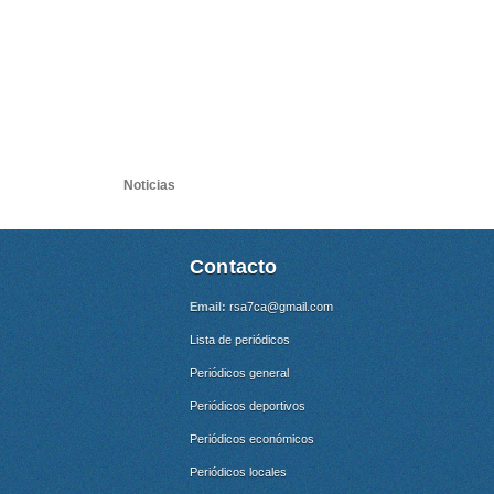
Noticias
Contacto
Email:
rsa7ca@gmail.com
Lista de periódicos
Periódicos general
Periódicos deportivos
Periódicos económicos
Periódicos locales