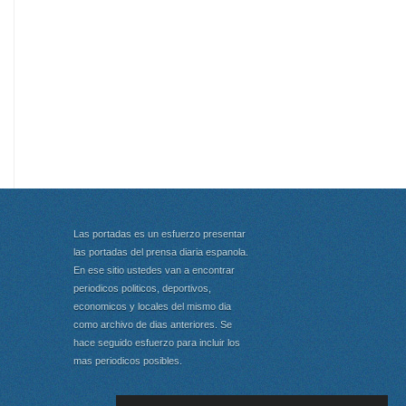
Las portadas es un esfuerzo presentar
las portadas del prensa diaria espanola.
En ese sitio ustedes van a encontrar
periodicos politicos, deportivos,
economicos y locales del mismo dia
como archivo de dias anteriores. Se
hace seguido esfuerzo para incluir los
mas periodicos posibles.