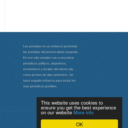
Las portadas es un esfuerzo presentar
las portadas del prensa diaria espanola.
En ese sitio ustedes van a encontrar
periodicos politicos, deportivos,
economicos y locales del mismo dia
como archivo de dias anteriores. Se
hace seguido esfuerzo para incluir los
mas periodicos posibles.
This website uses cookies to
ensure you get the best experience
on our website
More info
Portada
|
Top
OK