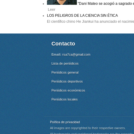
"Dani Mateo se acogió a sagrado e
Leer
LOS PELIGROS DE LA CIENCIA SIN ÉTICA
El científico chino He Jiankui ha anunciado el nacim
Contacto
Email:
rsa7ca@gmail.com
Lista de periódicos
Periódicos general
Periódicos deportivos
Periódicos económicos
Periódicos locales
Política de privacidad
All images are copyrighted to their respective owners.
All trademarks and registered trademarks are the property 