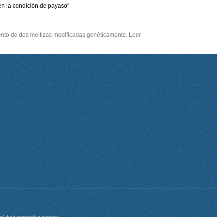
n la condición de payaso"
iento de dos mellizas modificadas genéticamente. Leer
of their respective owners.