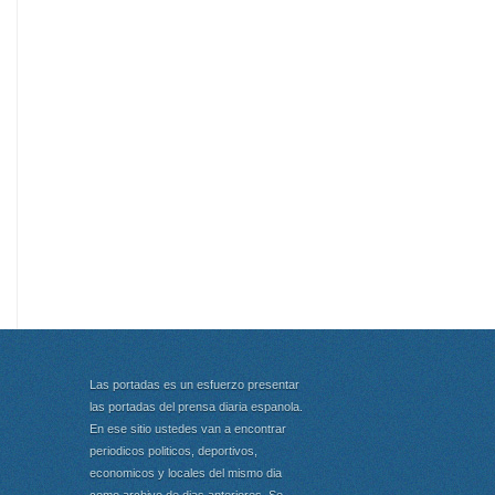
Las portadas es un esfuerzo presentar
las portadas del prensa diaria espanola.
En ese sitio ustedes van a encontrar
periodicos politicos, deportivos,
economicos y locales del mismo dia