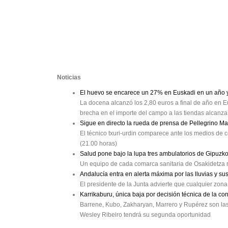
Noticias
El huevo se encarece un 27% en Euskadi en un año y 
La docena alcanzó los 2,80 euros a final de año en Eu
brecha en el importe del campo a las tiendas alcanz
Sigue en directo la rueda de prensa de Pellegrino M
El técnico txuri-urdin comparece ante los medios de c
(21.00 horas)
Salud pone bajo la lupa tres ambulatorios de Gipuzk
Un equipo de cada comarca sanitaria de Osakidetza r
Andalucía entra en alerta máxima por las lluvias y su
El presidente de la Junta advierte que cualquier zon
Karrikaburu, única baja por decisión técnica de la co
Barrene, Kubo, Zakharyan, Marrero y Rupérez son las b
Wesley Ribeiro tendrá su segunda oportunidad