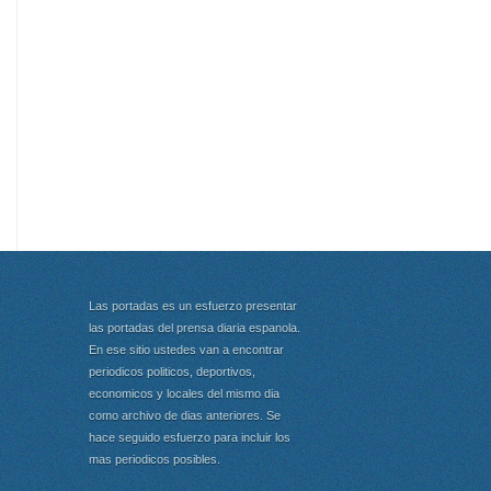
Las portadas es un esfuerzo presentar
las portadas del prensa diaria espanola.
En ese sitio ustedes van a encontrar
periodicos politicos, deportivos,
economicos y locales del mismo dia
como archivo de dias anteriores. Se
hace seguido esfuerzo para incluir los
mas periodicos posibles.