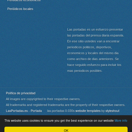
Periódicos locales
Las portadas es un esfuerzo presentar
las portadas del prensa diaria espanola.
En ese sitio ustedes van a encontrar
periodicos politicos, deportivos,
economicos y locales del mismo dia
como archivo de dias anteriores. Se
hace seguido esfuerzo para incluir los
mas periodicos posibles.
Política de privacidad
All images are copyrighted to their respective owners.
All trademarks and registered trademarks are the property of their respective owners.
LasPortadas.es - Portada
las portadas 0.030s
website templates
by
styleshout
This website uses cookies to ensure you get the best experience on our website
More info
Portada
|
Top
OK