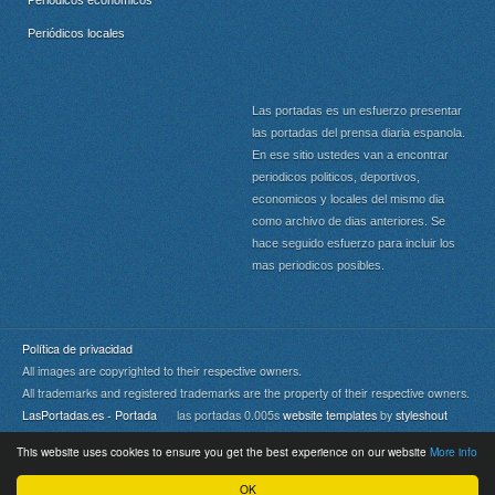
Periódicos económicos
Periódicos locales
Las portadas es un esfuerzo presentar
las portadas del prensa diaria espanola.
En ese sitio ustedes van a encontrar
periodicos politicos, deportivos,
economicos y locales del mismo dia
como archivo de dias anteriores. Se
hace seguido esfuerzo para incluir los
mas periodicos posibles.
Política de privacidad
All images are copyrighted to their respective owners.
All trademarks and registered trademarks are the property of their respective owners.
LasPortadas.es - Portada
las portadas 0.005s
website templates
by
styleshout
This website uses cookies to ensure you get the best experience on our website
More info
Portada
|
Top
OK