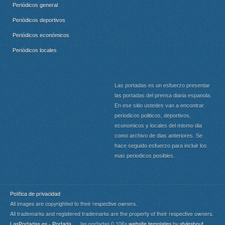
Periódicos general
Periódicos deportivos
Periódicos económicos
Periódicos locales
Las portadas es un esfuerzo presentar
las portadas del prensa diaria espanola.
En ese sitio ustedes van a encontrar
periodicos politicos, deportivos,
economicos y locales del mismo dia
como archivo de dias anteriores. Se
hace seguido esfuerzo para incluir los
mas periodicos posibles.
Política de privacidad
All images are copyrighted to their respective owners.
All trademarks and registered trademarks are the property of their respective owners.
LasPortadas.es - Portada
las portadas 0.106s
website templates
by
styleshout