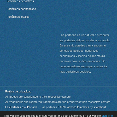
Periódicos deportivos
Periódicos económicos
Periódicos locales
Las portadas es un esfuerzo presentar
las portadas del prensa diaria espanola.
En ese sitio ustedes van a encontrar
periodicos politicos, deportivos,
economicos y locales del mismo dia
como archivo de dias anteriores. Se
hace seguido esfuerzo para incluir los
mas periodicos posibles.
Política de privacidad
All images are copyrighted to their respective owners.
All trademarks and registered trademarks are the property of their respective owners.
LasPortadas.es - Portada
las portadas 0.009s
website templates
by
styleshout
This website uses cookies to ensure you get the best experience on our website
More info