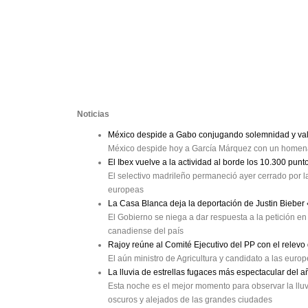
Noticias
México despide a Gabo conjugando solemnidad y val
México despide hoy a García Márquez con un homenaj
El Ibex vuelve a la actividad al borde los 10.300 punt
El selectivo madrileño permaneció ayer cerrado por la
europeas
La Casa Blanca deja la deportación de Justin Bieber
El Gobierno se niega a dar respuesta a la petición en 
canadiense del país
Rajoy reúne al Comité Ejecutivo del PP con el relev
El aún ministro de Agricultura y candidato a las eur
La lluvia de estrellas fugaces más espectacular del a
Esta noche es el mejor momento para observar la lluv
oscuros y alejados de las grandes ciudades