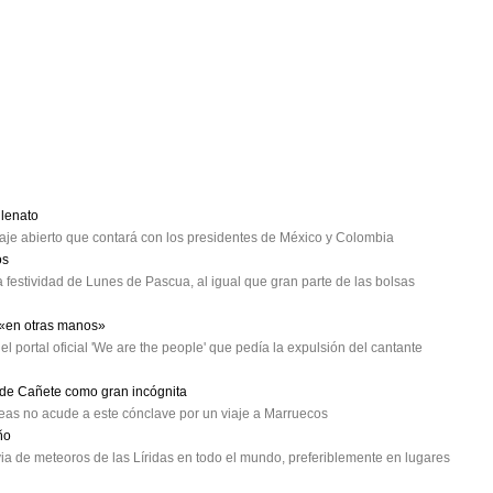
lenato
e abierto que contará con los presidentes de México y Colombia
os
 festividad de Lunes de Pascua, al igual que gran parte de las bolsas
 «en otras manos»
el portal oficial 'We are the people' que pedía la expulsión del cantante
o de Cañete como gran incógnita
opeas no acude a este cónclave por un viaje a Marruecos
ño
ia de meteoros de las Líridas en todo el mundo, preferiblemente en lugares