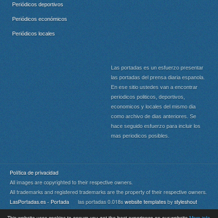
Periódicos deportivos
Periódicos económicos
Periódicos locales
Las portadas es un esfuerzo presentar
las portadas del prensa diaria espanola.
En ese sitio ustedes van a encontrar
periodicos politicos, deportivos,
economicos y locales del mismo dia
como archivo de dias anteriores. Se
hace seguido esfuerzo para incluir los
mas periodicos posibles.
Política de privacidad
All images are copyrighted to their respective owners.
All trademarks and registered trademarks are the property of their respective owners.
LasPortadas.es - Portada
las portadas 0.018s
website templates
by
styleshout
This website uses cookies to ensure you get the best experience on our website
More info