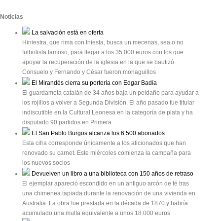
Noticias
La salvación está en oferta
Hiniestra, que rima con Iniesta, busca un mecenas, sea o no
futbolista famoso, para llegar a los 35.000 euros con los que
apoyar la recuperación de la iglesia en la que se bautizó
Consuelo y Fernando y César fueron monaguillos
El Mirandés cierra su portería con Edgar Badía
El guardameta catalán de 34 años baja un peldaño para ayudar a
los rojillos a volver a Segunda División. El año pasado fue titular
indiscutible en la Cultural Leonesa en la categoría de plata y ha
disputado 90 partidos en Primera
El San Pablo Burgos alcanza los 6.500 abonados
Esta cifra corresponde únicamente a los aficionados que han
renovado su carnet. Este miércoles comienza la campaña para
los nuevos socios
Devuelven un libro a una biblioteca con 150 años de retraso
El ejemplar apareció escondido en un antiguo arcón de té tras
una chimenea tapiada durante la renovación de una vivienda en
Australia. La obra fue prestada en la década de 1870 y habría
acumulado una multa equivalente a unos 18.000 euros