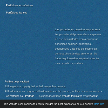
Periódicos económicos
Periódicos locales
Las portadas es un esfuerzo presentar
las portadas del prensa diaria espanola.
En ese sitio ustedes van a encontrar
periodicos politicos, deportivos,
economicos y locales del mismo dia
como archivo de dias anteriores. Se
hace seguido esfuerzo para incluir los
mas periodicos posibles.
Política de privacidad
All images are copyrighted to their respective owners.
All trademarks and registered trademarks are the property of their respective owners.
LasPortadas.es - Portada
las portadas 0.015s
website templates
by
styleshout
This website uses cookies to ensure you get the best experience on our website
More info
Portada
|
Top