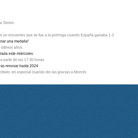
ai Simón
 en un encuentro que se fue a la prórroga cuando España ganaba 1-3
anar una medalla"
 últimos años.
rada este miércoles
a partir de las 17.30 horas.
tras renovar hasta 2024
cibido, en especial cuando dio las gracias a Monchi.