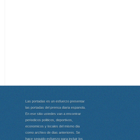
Las portadas es un esfuerzo presentar
las portadas del prensa diaria espanola.
En ese sitio ustedes van a encontrar
periodicos politicos, deportivos,
economicos y locales del mismo dia
como archivo de dias anteriores. Se
hace seguido esfuerzo para incluir los