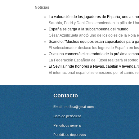
Noticias
La valoración de los jugadores de España, uno a uno
Sarabia, Pedri y Dani Olmo enmiendan la pifia de Un
España se carga a la subcampeona del mundo
César Azpilicueta anotó uno de los goles de la Roja
Scariolo: "Muchos equipos están capacitados para g
El seleccionador destacó los logros de España en los
Osasuna conocerá el calendario de la próxima tempo
La Federación Española de Fútbol realizará el sorteo 
El Sevilla rinde honores a Navas, capitán y leyenda, 
El internacional español se emocionó por el cariño re
Contacto
Email:
rsa7ca@gmail.com
Lista de periódicos
Periódicos general
Periódicos deportivos