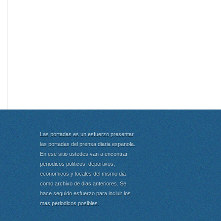
Las portadas es un esfuerzo presentar
las portadas del prensa diaria espanola.
En ese sitio ustedes van a encontrar
periodicos politicos, deportivos,
economicos y locales del mismo dia
como archivo de dias anteriores. Se
hace seguido esfuerzo para incluir los
mas periodicos posibles.