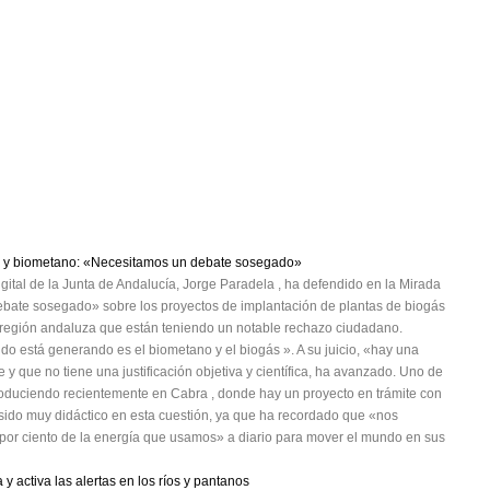
gás y biometano: «Necesitamos un debate sosegado»
gital de la Junta de Andalucía, Jorge Paradela , ha defendido en la Mirada
ate sosegado» sobre los proyectos de implantación de plantas de biogás
e región andaluza que están teniendo un notable rechazo ciudadano.
do está generando es el biometano y el biogás ». A su juicio, «hay una
 y que no tiene una justificación objetiva y científica, ha avanzado. Uno de
produciendo recientemente en Cabra , donde hay un proyecto en trámite con
a sido muy didáctico en esta cuestión, ya que ha recordado que «nos
20 por ciento de la energía que usamos» a diario para mover el mundo en sus
 activa las alertas en los ríos y pantanos