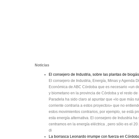
Noticias
El consejero de Industria, sobre las plantas de bio
El consejero de Industria, Energía, Minas y Agenda Di
Económica de ABC Córdoba que es necesario «un deb
y biometano en la provincia de Córdoba y el resto d
Paradela ha sido claro al apuntar que «lo que más rui
corriente contraria a estos proyectos» que no entiende
estos movimientos contrarios, por ejemplo, se está 
esta energía alternativa. El consejero de Industria h
centramos en la energía eléctrica , pero sólo es el 
di
La borrasca Leonardo irrumpe con fuerza en Córdoba y