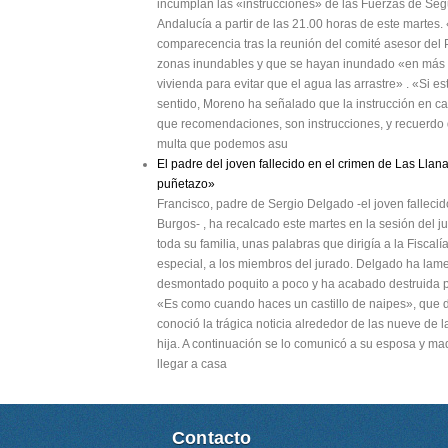
incumplan las «instrucciones» de las Fuerzas de Segu
Andalucía a partir de las 21.00 horas de este martes
comparecencia tras la reunión del comité asesor del
zonas inundables y que se hayan inundado «en más d
vivienda para evitar que el agua las arrastre» . «Si est
sentido, Moreno ha señalado que la instrucción en c
que recomendaciones, son instrucciones, y recuerdo q
multa que podemos asu
El padre del joven fallecido en el crimen de Las Llana
puñetazo»
Francisco, padre de Sergio Delgado -el joven fallec
Burgos- , ha recalcado este martes en la sesión del j
toda su familia, unas palabras que dirigía a la Fiscalí
especial, a los miembros del jurado. Delgado ha la
desmontado poquito a poco y ha acabado destruida p
«Es como cuando haces un castillo de naipes», que d
conoció la trágica noticia alrededor de las nueve de 
hija. A continuación se lo comunicó a su esposa y ma
llegar a casa
Contacto