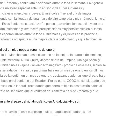
 de Córdoba y continuará haciéndolo durante toda la semana. La Agencia
na un aviso especial ante un episodio de l luvias intensas y
encia este miércoles y jueves. El miércoles 4 será el día de mayor
diendo con la llegada de una masa de aire templada y muy húmeda, junto a
 Estos frentes se caracterizarán por su gran extensión espacial y por una
nará intensidad y favorecerá precipitaciones muy persistentes en el tercio
 esperan lluvias durante todo el miércoles y el jueves en la provincia,
 panorama no apunta a una mejora clara a corto plazo, ya que también se
ual del empleo pese al repunte de enero
illa-La Mancha han puesto el acento en la mejora interanual del empleo,
epunte mensual. Nuria Chust, viceconsejera de Empleo, Diálogo Social y
unidad no es «ajena» al «impacto negativo» propio de este mes, si bien se
 se trata de «la cifra de paro más baja en un mes de enero en los últimos
toria de la región en un mes de enero», destacando además que el paro baja
e hace en el conjunto del Estado». Por su parte, CCOO ha considerado que
sa» en lo laboral , recordando que enero refleja la destrucción habitual
cato ha señalado que el volumen del comercio ha sido «récord» y que
n ante el paso del río atmosférico en Andalucía: «No son
no, ha avisado este martes de multas a aquellos ciudadanos que