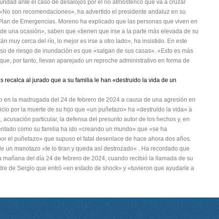
ridad ante el caso de desalojos por el río atmosférico que va a cruzar
. «No son recomendaciones», ha advertido el presidente andaluz en su
 Plan de Emergencias. Moreno ha explicado que las personas que viven en
e una ocasión», saben que «tienen que irse a la parte más elevada de su
án muy cerca del río, lo mejor es irse a otro lado», ha insistido. En este
aso de riesgo de inundación es que «salgan de sus casas». «Esto es más
ue, por tanto, llevan aparejado un reproche administrativo en forma de
s recalca al jurado que a su familia le han «destruido la vida de un
ido en la madrugada del 24 de febrero de 2024 a causa de una agresión en
uicio por la muerte de su hijo que «un puñetazo» ha «destruido la vida» a
a, acusación particular, la defensa del presunto autor de los hechos y, en
mentado como su familia ha ido «creando un mundo» que «se ha
or el puñetazo» que supuso el fatal desenlace de hace ahora dos años.
e un manotazo «te lo tiran y queda así destrozado« . Ha recordado que
la mañana del día 24 de febrero de 2024, cuando recibió la llamada de su
dre de Sergio que entró «en estado de shock» y «tuvieron que ayudarle a