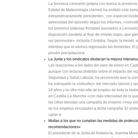
La borrasca Leonardo golpea con fuerza la provincia
Estatal de Meteorología (Aemet) ha emitido esta sema
extraordinariamente persistentes , con especial incid
adversidad del episodio según los informes, «coinci
los primeros sistemas frontales asociados a Leonardo.
disposición paralela al flujo de niveles bajos, que ga
sur peninsular», incluida Córdoba. Según la Aemet, se
mientras que el viernes regresarán las tormentas. El
prevén precipitacione
La Junta y los sindicatos destacan la mejora interan
Las reacciones a los datos del paro de enero en Cast
aunque con lecturas distintas sobre el impacto del r
Seguridad y Salud Laboral, ha reconocido que la com
ha subrayado la «robustez» del mercado laboral y que
18 años y la cifra más alta de empleo de toda la his
en Castilla-La Mancha «con más intensidad de lo qu
las cifras denotan una campaña de invierno «muy exito
de los empleos vinculados a dicha campaña. El sindi
«gran p
Multas a los que no cumplan las medidas de protecció
recomendaciones»
El presidente de la Junta de Andalucía, Juanma More