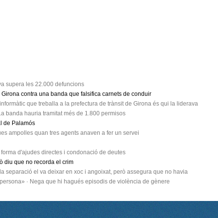
ya supera les 22.000 defuncions
 Girona contra una banda que falsifica carnets de conduir
formàtic que treballa a la prefectura de trànsit de Girona és qui la liderava
 La banda hauria tramitat més de 1.800 permisos
al de Palamós
dues ampolles quan tres agents anaven a fer un servei
 forma d'ajudes directes i condonació de deutes
ò diu que no recorda el crim
e la separació el va deixar en xoc i angoixat, però assegura que no havia
 persona» · Nega que hi hagués episodis de violència de gènere