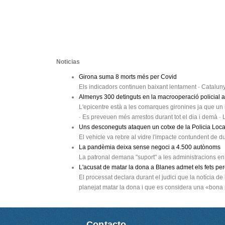
Noticias
Girona suma 8 morts més per Covid
Els indicadors continuen baixant lentament · Catalun
Almenys 300 detinguts en la macrooperació policial a
L'epicentre està a les comarques gironines ja que un in
· Es preveuen més arrestos durant tot el dia i demà ·
Uns desconeguts ataquen un cotxe de la Policia Loc
El vehicle va rebre al vidre l'impacte contundent de 
La pandèmia deixa sense negoci a 4.500 autònoms
La patronal demana "suport" a les administracions en
L'acusat de matar la dona a Blanes admet els fets per
El processat declara durant el judici que la notícia d
planejat matar la dona i que es considera una «bona
Contacto