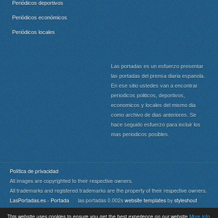
Periódicos deportivos
Periódicos económicos
Periódicos locales
Las portadas es un esfuerzo presentar
las portadas del prensa diaria espanola.
En ese sitio ustedes van a encontrar
periodicos politicos, deportivos,
economicos y locales del mismo dia
como archivo de dias anteriores. Se
hace seguido esfuerzo para incluir los
mas periodicos posibles.
Política de privacidad
All images are copyrighted to their respective owners.
All trademarks and registered trademarks are the property of their respective owners.
LasPortadas.es - Portada
las portadas 0.002s
website templates
by
styleshout
This website uses cookies to ensure you get the best experience on our website
More info