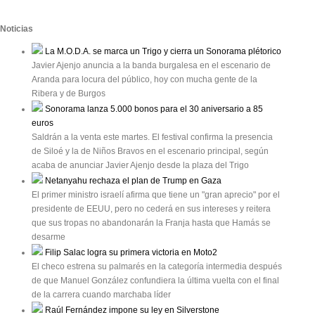
Noticias
La M.O.D.A. se marca un Trigo y cierra un Sonorama plétorico
Javier Ajenjo anuncia a la banda burgalesa en el escenario de
Aranda para locura del público, hoy con mucha gente de la
Ribera y de Burgos
Sonorama lanza 5.000 bonos para el 30 aniversario a 85
euros
Saldrán a la venta este martes. El festival confirma la presencia
de Siloé y la de Niños Bravos en el escenario principal, según
acaba de anunciar Javier Ajenjo desde la plaza del Trigo
Netanyahu rechaza el plan de Trump en Gaza
El primer ministro israelí afirma que tiene un "gran aprecio" por el
presidente de EEUU, pero no cederá en sus intereses y reitera
que sus tropas no abandonarán la Franja hasta que Hamás se
desarme
Filip Salac logra su primera victoria en Moto2
El checo estrena su palmarés en la categoría intermedia después
de que Manuel González confundiera la última vuelta con el final
de la carrera cuando marchaba líder
Raúl Fernández impone su ley en Silverstone