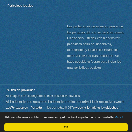
Periódicos locales
Las portadas es un esfuerzo presentar
las portadas del prensa diaria espanola.
En ese sitio ustedes van a encontrar
periodicos politicos, deportivos,
economicos y locales del mismo dia
como archivo de dias anteriores. Se
hace seguido esfuerzo para incluir los
mas periodicos posibles.
Política de privacidad
All images are copyrighted to their respective owners.
All trademarks and registered trademarks are the property of their respective owners.
LasPortadas.es - Portada
las portadas 0.017s
website templates
by
styleshout
This website uses cookies to ensure you get the best experience on our website
More info
Portada
|
Top
OK