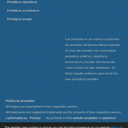
Periódicos deportivos
Periódicos económicos
Periódicos locales
Las portadas es un esfuerzo presentar
las portadas del prensa diaria espanola.
En ese sitio ustedes van a encontrar
periodicos politicos, deportivos,
economicos y locales del mismo dia
como archivo de dias anteriores. Se
hace seguido esfuerzo para incluir los
mas periodicos posibles.
Política de privacidad
All images are copyrighted to their respective owners.
All trademarks and registered trademarks are the property of their respective owners.
LasPortadas.es - Portada
las portadas 0.004s
website templates
by
styleshout
This website uses cookies to ensure you get the best experience on our website
More info