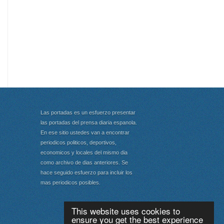
Las portadas es un esfuerzo presentar
las portadas del prensa diaria espanola.
En ese sitio ustedes van a encontrar
periodicos politicos, deportivos,
economicos y locales del mismo dia
como archivo de dias anteriores. Se
hace seguido esfuerzo para incluir los
mas periodicos posibles.
This website uses cookies to
ensure you get the best experience