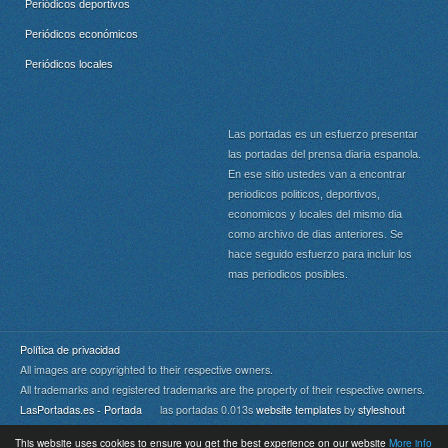
Periódicos deportivos
Periódicos económicos
Periódicos locales
Las portadas es un esfuerzo presentar
las portadas del prensa diaria espanola.
En ese sitio ustedes van a encontrar
periodicos politicos, deportivos,
economicos y locales del mismo dia
como archivo de dias anteriores. Se
hace seguido esfuerzo para incluir los
mas periodicos posibles.
Política de privacidad
All images are copyrighted to their respective owners.
All trademarks and registered trademarks are the property of their respective owners.
LasPortadas.es - Portada
las portadas 0.013s
website templates
by
styleshout
This website uses cookies to ensure you get the best experience on our website
More info