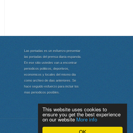
Las portadas es un esfuerzo presentar
las portadas del prensa diaria espanola.
En ese sitio ustedes van a encontrar
periodicos politicos, deportivos,
economicos y locales del mismo dia
como archivo de dias anteriores. Se
hace seguido esfuerzo para incluir los
mas periodicos posibles.
This website uses cookies to
ensure you get the best experience
on our website
More info
Portada
|
Top
OK