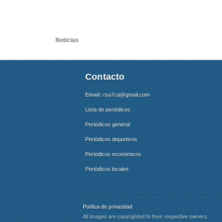
Noticias
Contacto
Email:
rsa7ca@gmail.com
Lista de periódicos
Periódicos general
Periódicos deportivos
Periódicos económicos
Periódicos locales
Política de privacidad
All images are copyrighted to their respective owners.