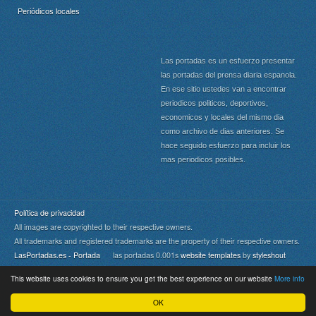
Periódicos locales
Las portadas es un esfuerzo presentar
las portadas del prensa diaria espanola.
En ese sitio ustedes van a encontrar
periodicos politicos, deportivos,
economicos y locales del mismo dia
como archivo de dias anteriores. Se
hace seguido esfuerzo para incluir los
mas periodicos posibles.
Política de privacidad
All images are copyrighted to their respective owners.
All trademarks and registered trademarks are the property of their respective owners.
LasPortadas.es - Portada
las portadas 0.001s
website templates
by
styleshout
This website uses cookies to ensure you get the best experience on our website
More info
Portada
|
Top
OK