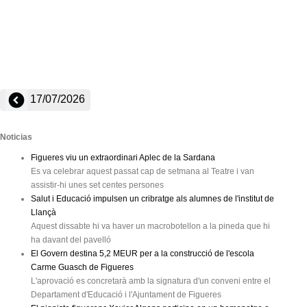
17/07/2026
Noticias
Figueres viu un extraordinari Aplec de la Sardana
Es va celebrar aquest passat cap de setmana al Teatre i van
assistir-hi unes set centes persones
Salut i Educació impulsen un cribratge als alumnes de l'institut de
Llançà
Aquest dissabte hi va haver un macrobotellon a la pineda que hi
ha davant del pavelló
El Govern destina 5,2 MEUR per a la construcció de l'escola
Carme Guasch de Figueres
L'aprovació es concretarà amb la signatura d'un conveni entre el
Departament d'Educació i l'Ajuntament de Figueres