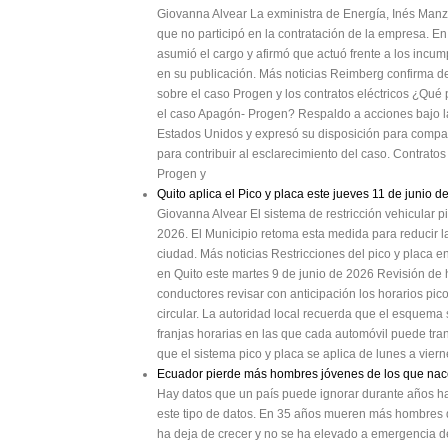
Giovanna Alvear La exministra de Energía, Inés Manz
que no participó en la contratación de la empresa. E
asumió el cargo y afirmó que actuó frente a los incum
en su publicación. Más noticias Reimberg confirma 
sobre el caso Progen y los contratos eléctricos ¿Qué 
el caso Apagón- Progen? Respaldo a acciones bajo 
Estados Unidos y expresó su disposición para compar
para contribuir al esclarecimiento del caso. Contrato
Progen y
Quito aplica el Pico y placa este jueves 11 de junio d
Giovanna Alvear El sistema de restricción vehicular p
2026. El Municipio retoma esta medida para reducir l
ciudad. Más noticias Restricciones del pico y placa e
en Quito este martes 9 de junio de 2026 Revisión de 
conductores revisar con anticipación los horarios pico
circular. La autoridad local recuerda que el esquema s
franjas horarias en las que cada automóvil puede tran
que el sistema pico y placa se aplica de lunes a vier
Ecuador pierde más hombres jóvenes de los que na
Hay datos que un país puede ignorar durante años has
este tipo de datos. En 35 años mueren más hombres 
ha deja de crecer y no se ha elevado a emergencia 