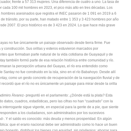
ador, frente a 57 313 mujeres. Una diferencia de cuatro a uno. La tasa de
r cada 100 mil hombres en 2023, el pico más alto en tres décadas. Los
os hombres asesinados que registra el INEC pasaron de 1 091 en 2019 a 6
 de tránsito, por su parte, han matado entre 1 353 y 3 423 hombres por año
sde 2007. El pico histórico es de 3 423 en 2024. Lo que hace más grave
 Guayas no fue únicamente un paisaje observado desde tierra firme. Fue
 y construcción. Sus orillas y esteros estuvieron marcados por
tantes que formaban parte natural de la vida cotidiana de Guayaquil y de
ntay también formó parte de esa relación histórica entre comunidad y río.
maran la percepción urbana del Guayas, el río era entendido como
 de Santay no fue construido en la isla, sino en el río Babahoyo. Desde allí
ntay, como un gesto concreto de recuperación de la navegación fluvial y de
 recordó que el río no es únicamente un paisaje para mirar desde la orilla
ladimiro Álvarez- preguntó en el parlamento: ¿Dónde está la plata? Esta
 datos, cuadros, estadísticas, pero las cifras no han “cuadrado” con la
La interrogante sigue vigente, en especial para la gente de a pie, que siente
responden a los ciudadanos, son administrados por los sucesivos
ad-. Y el saldo es conocido: más deuda y menos prosperidad. En algún
íblica: que el erario nacional debe ser administrado como lo hace un buen
ajo honesto, distribuir los bienes con equidad, sin privilegios; ahorrar para