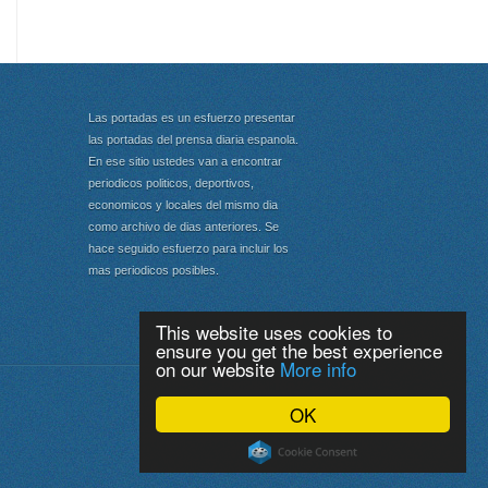
Las portadas es un esfuerzo presentar
las portadas del prensa diaria espanola.
En ese sitio ustedes van a encontrar
periodicos politicos, deportivos,
economicos y locales del mismo dia
como archivo de dias anteriores. Se
hace seguido esfuerzo para incluir los
mas periodicos posibles.
This website uses cookies to
ensure you get the best experience
on our website
More info
Portada
|
Top
OK