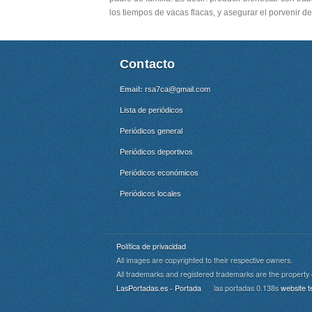
los tiempos de vacas flacas, y asegurar el porvenir d
Contacto
Email:
rsa7ca@gmail.com
Lista de periódicos
Periódicos general
Periódicos deportivos
Periódicos económicos
Periódicos locales
Política de privacidad
All images are copyrighted to their respective owners.
All trademarks and registered trademarks are the property 
Cookie Consent plugin for the EU cookie l
LasPortadas.es - Portada
las portadas 0.138s
website t