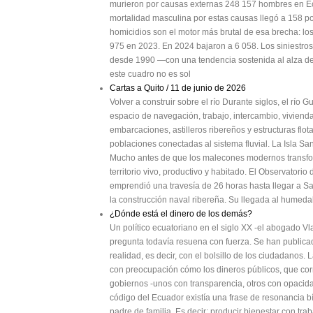
murieron por causas externas 248 157 hombres en Ecu
mortalidad masculina por estas causas llegó a 158 po
homicidios son el motor más brutal de esa brecha: l
975 en 2023. En 2024 bajaron a 6 058. Los siniestros
desde 1990 —con una tendencia sostenida al alza de
este cuadro no es sol
Cartas a Quito / 11 de junio de 2026
Volver a construir sobre el río Durante siglos, el río
espacio de navegación, trabajo, intercambio, vivienda
embarcaciones, astilleros ribereños y estructuras flo
poblaciones conectadas al sistema fluvial. La Isla Sa
Mucho antes de que los malecones modernos transfor
territorio vivo, productivo y habitado. El Observatorio
emprendió una travesía de 26 horas hasta llegar a Sa
la construcción naval ribereña. Su llegada al humedal
¿Dónde está el dinero de los demás?
Un político ecuatoriano en el siglo XX -el abogado V
pregunta todavía resuena con fuerza. Se han publicado
realidad, es decir, con el bolsillo de los ciudadanos. 
con preocupación cómo los dineros públicos, que cor
gobiernos -unos con transparencia, otros con opacid
código del Ecuador existía una frase de resonancia b
padre de familia. Es decir: producir bienestar con trab