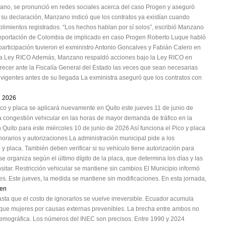
ano, se pronunció en redes sociales acerca del caso Progen y aseguró
n su declaración, Manzano indicó que los contratos ya existían cuando
plimientos registrados. “Los hechos hablan por sí solos”, escribió Manzano
deportación de Colombia de implicado en caso Progen Roberto Luque habló
participación tuvieron el exministro Antonio Goncalves y Fabián Calero en
la Ley RICO Además, Manzano respaldó acciones bajo la Ley RICO en
ecer ante la Fiscalía General del Estado las veces que sean necesarias
s vigentes antes de su llegada La exministra aseguró que los contratos con
e 2026
ico y placa se aplicará nuevamente en Quito este jueves 11 de junio de
a congestión vehicular en las horas de mayor demanda de tráfico en la
n Quito para este miércoles 10 de junio de 2026 Así funciona el Pico y placa
horarios y autorizaciones La administración municipal pide a los
 y placa. También deben verificar si su vehículo tiene autorización para
e organiza según el último dígito de la placa, que determina los días y las
sitar. Restricción vehicular se mantiene sin cambios El Municipio informó
nes. Este jueves, la medida se mantiene sin modificaciones. En esta jornada,
cen
ta que el costo de ignorarlos se vuelve irreversible. Ecuador acumula
que mujeres por causas externas prevenibles. La brecha entre ambos no
demográfica. Los números del INEC son precisos. Entre 1990 y 2024