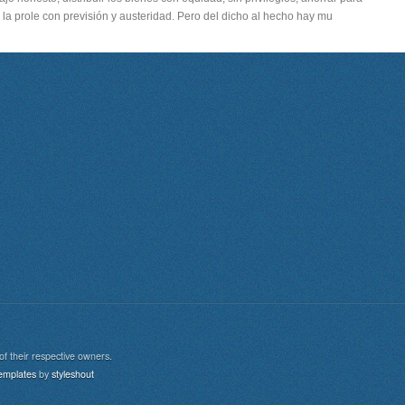
e la prole con previsión y austeridad. Pero del dicho al hecho hay mu
of their respective owners.
aw
emplates
by
styleshout