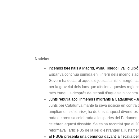
Noticias
Incendis forestals a Madrid, Àvila, Toledo i Vall d’Uixó,
Espanya continua sumida en l’infern dels incendis aqu
Govern ha declarat aquest dijous a la nit l’emergència
per la gravetat dels focs que afecten aquestes region
més tranquil» després del treball d’aquesta nit contra 
Junts rebutja acollir menors migrants a Catalunya: «Ja
Junts per Catalunya manté la seva posició en contra 
àmpliament solidaris», ha defensat aquest divendres 
roda de premsa celebrada a les portes del Parlament 
celebren aquest dissabte. Sales ha recordat que el 202
reformava l’article 35 de la llei d’estrangeria, justa
El PSOE presenta una denúncia davant la fiscalia per