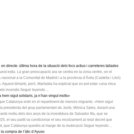
 en directe: última hora de la situació dels focs actius i carreteres tallades
est estiu. La gran preocupació ara se centra en la zona centre, on el
 nacional a la Comunitat de Madrid i a la província d’Àvila (Castella i Lleó)
s. Aquest dimarts, però, Marlaska ha explicat que es pot estar «una mica
els incendis.Seguir leyendo....
 hem sigut solidaris, ja n’han vingut molts»
que Catalunya entri en el repartiment de menors migrants. «Hem sigut
la presidenta del grup parlamentari de Junts, Mònica Sales, durant una
amb motiu dels dos anys de la investidura de Salvador Illa, que se
5, el seu partit va condicionar el seu recolzament al reial decret que
ment, que Catalunya quedés al marge de la reubicació.Seguir leyendo....
 la compra de l’àtic d’Ayuso