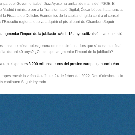
er part del Govern d’Isabel Díaz Ayuso ha arribat de mans del PSOE. El
e Madrid i ministre per a la Transformació Digital, Óscar López, ha anunciat
la Fiscalia de Delictes Econòmics de la capital dirigida contra el consell
 l’Executiu regional que va adquirir el pis al barri de Chamberí.Seguir
augmentar l’import de la jubilació: «Amb 15 anys cotitzats únicament es té
estions que més dubtes genera entre els treballadors que s’acosten al final
allat durant 40 anys? ¿Com es pot augmentar l’import de la jubilació?
na rep els primers 3.200 milions deuros del prestec europeu, anuncia Von
 tropes envair la veïna Ucraïna el 24 de febrer del 2022. Des d’aleshores, la
ts continuen.Seguir leyendo....