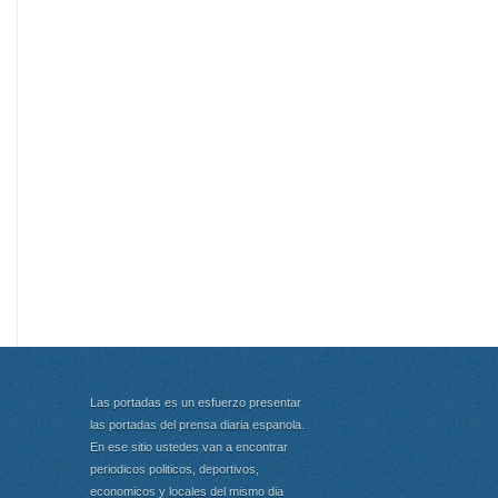
Las portadas es un esfuerzo presentar
las portadas del prensa diaria espanola.
En ese sitio ustedes van a encontrar
periodicos politicos, deportivos,
economicos y locales del mismo dia