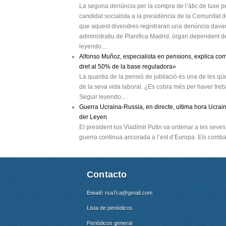
La segona denúncia per la compra de l’àtic de luxe p
candidat socialista a la presidència de la Comunitat d
que aquest divendres registraran una denúncia davant 
administratiu de Planifica Madrid, òrgan dependent de
leyendo....
Alfonso Muñoz, especialista en pensions, explica com 
dret al 50% de la base reguladora»
La quantia de la pensió de jubilació és una de les qü
de la seva vida laboral. ¿Es cobra més per haver treb
Seguir leyendo....
Guerra Ucraina-Russia, en directe, ultima hora Ucrai
der Leyen
El president rus Vladímir Putin va ordenar a les seves
guerra continua ancorada a l’est d’Europa. Els comba
Contacto
Email:
rsa7ca@gmail.com
Lista de periódicos
Periódicos general