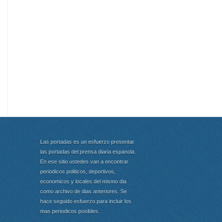
Las portadas es un esfuerzo presentar
las portadas del prensa diaria espanola.
En ese sitio ustedes van a encontrar
periodicos politicos, deportivos,
economicos y locales del mismo dia
como archivo de dias anteriores. Se
hace seguido esfuerzo para incluir los
mas periodicos posibles.