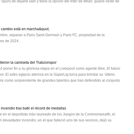
Spurs de dejarle salir y tiene la opción del Inter de Milán, quiere vestir de
l cambio está en marcha&quot;
rère, separan a Paris Saint-Germain y Paris FC, propiedad de la
mbre de 2024.
tieron la camiseta del Trabzonspor
poner fin a su gloriosa etapa en el Liverpool como agente libre, El futuro
El astro egipcio aterriza en la SüperLig turca para brindar su ‘último
stre como sorprendente de grandes talentos que han defendido al conjunto
incendio tras batir el récord de medallas
se en el deportista más laureado de los Juegos de la Commonwealth, el
 devastador incendio, en el que falleció uno de sus vecinos, dejó su