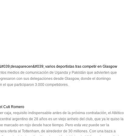
&#039;desaparecen&#039; varios deportistas tras competir en Glasgow
stintos medios de comunicación de Uganda y Pakistán que advierten que
o regresaron con sus delegaciones desde Glasgow, donde el domingo
n el que participaron 3.000 competidores.
 el Cuti Romero
 caja, requisito indispensable antes de la próxima contratación, el Atlético
 central argentino de 28 años es un viejo anhelo del club, que ya le quiso la
ne marcado en rojo desde hace tiempo. Pero esta vez puede ser la
rimera oferta al Tottenham, de alrededor de 30 millones. Con una baza a