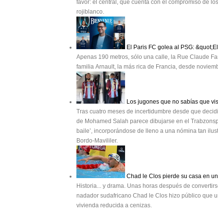
favor: el central, que cuenta con el compromiso de los 
rojiblanco.
El Paris FC golea al PSG: &quot;E
Apenas 190 metros, sólo una calle, la Rue Claude Far
familia Arnault, la más rica de Francia, desde novie
Los jugones que no sabías que vis
Tras cuatro meses de incertidumbre desde que decidió 
de Mohamed Salah parece dibujarse en el Trabzonspor. 
baile’, incorporándose de lleno a una nómina tan ilu
Bordo-Mavililer.
Chad le Clos pierde su casa en un 
Historia... y drama. Unas horas después de convertir
nadador sudafricano Chad le Clos hizo público que un
vivienda reducida a cenizas.