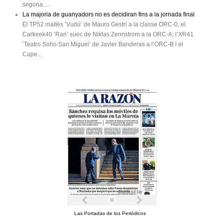
segona....
La majoria de guanyadors no es decidiran fins a la jornada final
El TP52 maltès ’Vudú’ de Mauro Gestri a la classe ORC-0, el
Carkeek40 ’Ran’ suec de Niklas Zennstrom a la ORC-A; l’XR41
’Teatro Soho San Miguel’ de Javier Banderas a l’ORC-B i el
Cape...
Las Portadas de los Periódicos