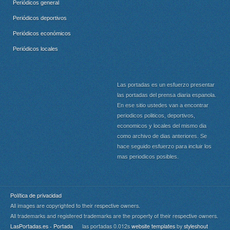
Periódicos general
Periódicos deportivos
Periódicos económicos
Periódicos locales
Las portadas es un esfuerzo presentar
las portadas del prensa diaria espanola.
En ese sitio ustedes van a encontrar
periodicos politicos, deportivos,
economicos y locales del mismo dia
como archivo de dias anteriores. Se
hace seguido esfuerzo para incluir los
mas periodicos posibles.
Política de privacidad
All images are copyrighted to their respective owners.
All trademarks and registered trademarks are the property of their respective owners.
LasPortadas.es - Portada
las portadas 0.012s
website templates
by
styleshout