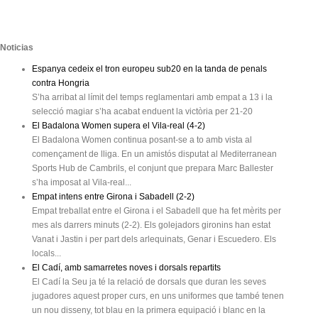
Noticias
Espanya cedeix el tron europeu sub20 en la tanda de penals
contra Hongria
S’ha arribat al límit del temps reglamentari amb empat a 13 i la
selecció magiar s’ha acabat enduent la victòria per 21-20
El Badalona Women supera el Vila-real (4-2)
El Badalona Women continua posant-se a to amb vista al
començament de lliga. En un amistós disputat al Mediterranean
Sports Hub de Cambrils, el conjunt que prepara Marc Ballester
s’ha imposat al Vila-real...
Empat intens entre Girona i Sabadell (2-2)
Empat treballat entre el Girona i el Sabadell que ha fet mèrits per
mes als darrers minuts (2-2). Els golejadors gironins han estat
Vanat i Jastin i per part dels arlequinats, Genar i Escuedero. Els
locals...
El Cadí, amb samarretes noves i dorsals repartits
El Cadí la Seu ja té la relació de dorsals que duran les seves
jugadores aquest proper curs, en uns uniformes que també tenen
un nou disseny, tot blau en la primera equipació i blanc en la