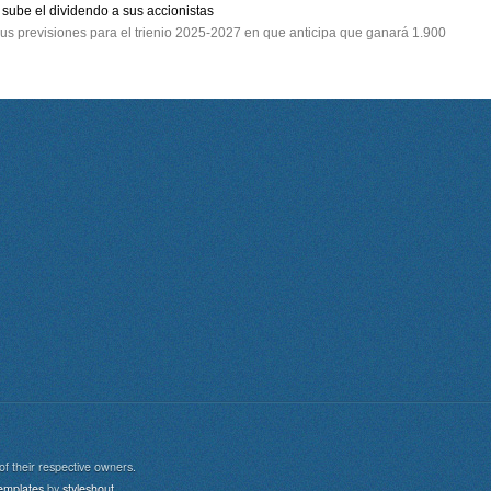
sube el dividendo a sus accionistas
 sus previsiones para el trienio 2025-2027 en que anticipa que ganará 1.900
of their respective owners.
aw
emplates
by
styleshout