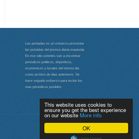
Las portadas es un esfuerzo presentar
las portadas del prensa diaria espanola.
En ese sitio ustedes van a encontrar
periodicos politicos, deportivos,
economicos y locales del mismo dia
como archivo de dias anteriores. Se
hace seguido esfuerzo para incluir los
mas periodicos posibles.
This website uses cookies to
ensure you get the best experience
on our website
More info
Portada
|
Top
OK