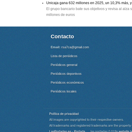
Unicaja gana 632 millones en 2025, un 10,3% más, y 
El grupo bancario bate sus objetivos y revisa al alza
millones de euros
Contacto
Email:
rsa7ca@gmail.com
Lista de periódicos
Periódicos general
Periódicos deportivos
Periódicos económicos
Periódicos locales
Política de privacidad
All images are copyrighted to their respective owners.
All trademarks and registered trademarks are the property 
Cookie Consent plugin for the EU cookie l
LasPortadas.es - Portada
las portadas 0.019s
website t