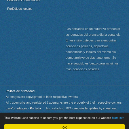
Periódicos locales
Las portadas es un esfuerzo presentar
las portadas del prensa diaria espanola.
En ese sitio ustedes van a encontrar
periodicos politicos, deportivos,
economicos y locales del mismo dia
como archivo de dias anteriores. Se
hace seguido esfuerzo para incluir los
mas periodicos posibles.
Política de privacidad
All images are copyrighted to their respective owners.
All trademarks and registered trademarks are the property of their respective owners.
LasPortadas.es - Portada
las portadas 0.021s
website templates
by
styleshout
This website uses cookies to ensure you get the best experience on our website
More info
Portada
|
Top
OK