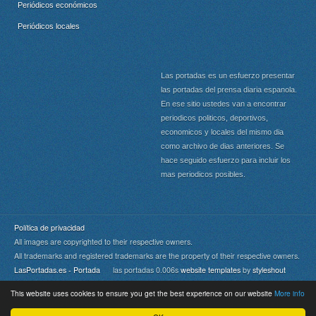
Periódicos económicos
Periódicos locales
Las portadas es un esfuerzo presentar
las portadas del prensa diaria espanola.
En ese sitio ustedes van a encontrar
periodicos politicos, deportivos,
economicos y locales del mismo dia
como archivo de dias anteriores. Se
hace seguido esfuerzo para incluir los
mas periodicos posibles.
Política de privacidad
All images are copyrighted to their respective owners.
All trademarks and registered trademarks are the property of their respective owners.
LasPortadas.es - Portada
las portadas 0.006s
website templates
by
styleshout
This website uses cookies to ensure you get the best experience on our website
More info
Portada
|
Top