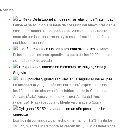
Noticias
El Rey y De la Espriella muestran su relación de "fraternidad”
Felipe VI ha acudido a la toma de posesión del nuevo presidente
electo de Colombia, acompañado de Albares. Un encuentro
marcado por la buena armonia y la escenificación entre "dos
pueblos hermanos"
España restablece los controles fronterizos a los italianos
Estas medidas estarán operativos a partir de las 00.00 horas de
este sábado 8 de agosto
Tres personas mueren en carreteras de Burgos, Soria y
Segovia
3.000 policías y guardias civiles en la seguridad del eclipse
La ordenación y regulación del tráfico será especial en seis de
los 73 puntos de observación establecidos en la Comunidad:
Arévalo (Ávila), Arija y Lodoso (Burgos), Autilla del Pino
(Palencia), Riaza (Segovia) y Monte Valonsadero (Soria)
CyL gana 15.152 asalariados en un año pese a perder
empresas
Los fijos discontinuos tocan techo y merman un 1,2%, hasta los
29.127, mientras los temporales crecen un 1,1% y los indefinidos,